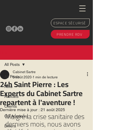
ESPACE SÉCURISÉ
PRENDRE RDV
Post
All Posts
Cabinet Sartre
All Posts
5 août 2020
1 min de lecture
24h Saint Pierre : Les
Actu
Experts du Cabinet Sartre
Avocats
repartent à l'aventure !
Clients
Dernière mise à jour :
21 août 2025
Malgré la crise sanitaire des 
CS Academy
derniers mois, nous avons 
Divers