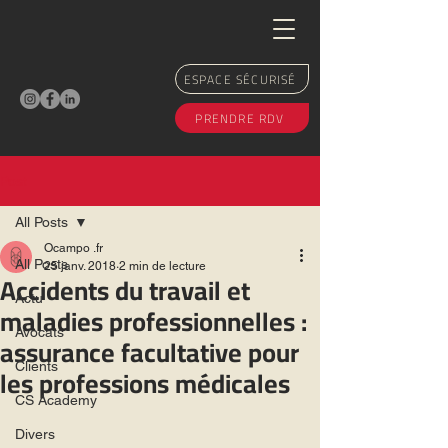
ESPACE SÉCURISÉ
PRENDRE RDV
Post
All Posts
Ocampo .fr
All Posts
25 janv. 2018
2 min de lecture
Accidents du travail et
Actu
maladies professionnelles :
Avocats
assurance facultative pour
Clients
les professions médicales
CS Academy
Divers