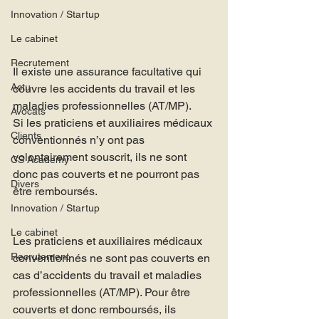
Innovation / Startup
Le cabinet
Recrutement
Il existe une assurance facultative qui 
Actu
couvre les accidents du travail et les 
maladies professionnelles (AT/MP).
Avocats
Si les praticiens et auxiliaires médicaux 
Clients
conventionnés n’y ont pas 
volontairement souscrit, ils ne sont 
CS Academy
donc pas couverts et ne pourront pas 
Divers
être remboursés.
Innovation / Startup
Le cabinet
Les praticiens et auxiliaires médicaux 
Recrutement
conventionnés ne sont pas couverts en 
cas d’accidents du travail et maladies 
professionnelles (AT/MP). Pour être 
couverts et donc remboursés, ils 