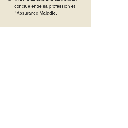
conclue entre sa profession et 
l’Assurance Maladie.
Fiche à 
téléchargez : 
CS-Cabex – Les 
Essentiels #7 – Accident du travail et 
Maladie Professionnelle – Janvier 2018
Actu
Voir tout
Posts récents