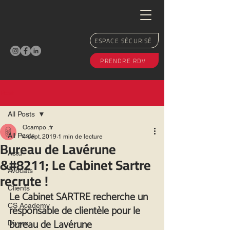
ESPACE SÉCURISÉ
PRENDRE RDV
Post
All Posts
Ocampo .fr
All Posts
4 sept. 2019
1 min de lecture
Bureau de Lavérune
Actu
&#8211; Le Cabinet Sartre
Avocats
recrute !
Clients
Le Cabinet SARTRE recherche un 
responsable de clientèle pour le 
CS Academy
bureau de Lavérune
Divers