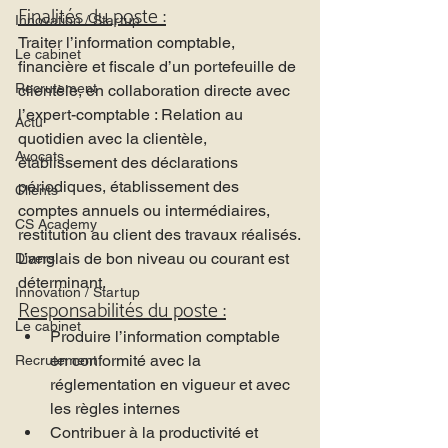
Finalités du poste :
Innovation / Startup
Traiter l’information comptable, 
Le cabinet
financière et fiscale d’un portefeuille de 
Recrutement
clientèle, en collaboration directe avec 
l’expert-comptable : Relation au 
Actu
quotidien avec la clientèle, 
Avocats
établissement des déclarations 
périodiques, établissement des 
Clients
comptes annuels ou intermédiaires, 
CS Academy
restitution au client des travaux réalisés.
L’anglais de bon niveau ou courant est 
Divers
déterminant.
Innovation / Startup
Responsabilités du poste :
Le cabinet
Produire l’information comptable 
en conformité avec la 
Recrutement
réglementation en vigueur et avec 
les règles internes
Contribuer à la productivité et 