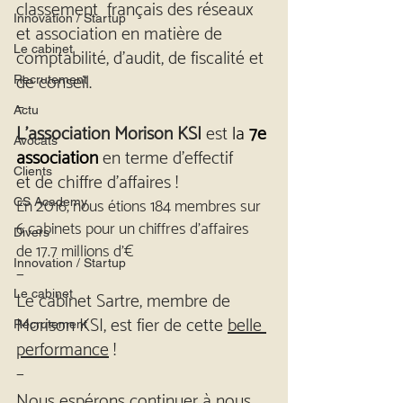
classement  français des réseaux 
Innovation / Startup
et association en matière de 
comptabilité, d’audit, de fiscalité et 
Le cabinet
de conseil.
Recrutement
–
Actu
L’association Morison KSI
 est 
la 
7e 
Avocats
association 
en terme d’effectif 
Clients
et de chiffre d’affaires !
En 2016, nous étions 184 membres sur 
CS Academy
6 cabinets pour un chiffres d’affaires 
Divers
de 17.7 millions d’€
Innovation / Startup
–
Le cabinet Sartre, membre de 
Le cabinet
Morison KSI, est fier de cette 
belle 
Recrutement
performance
 !
–
Nous espérons continuer à nous 