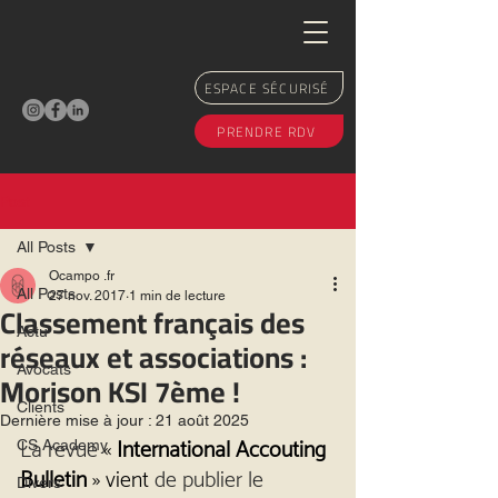
ESPACE SÉCURISÉ
PRENDRE RDV
Post
All Posts
Ocampo .fr
All Posts
27 nov. 2017
1 min de lecture
Classement français des
Actu
réseaux et associations :
Avocats
Morison KSI 7ème !
Clients
Dernière mise à jour :
21 août 2025
La revue
 « 
International Accouting 
CS Academy
Bulletin
 » vient
 de publier le 
Divers