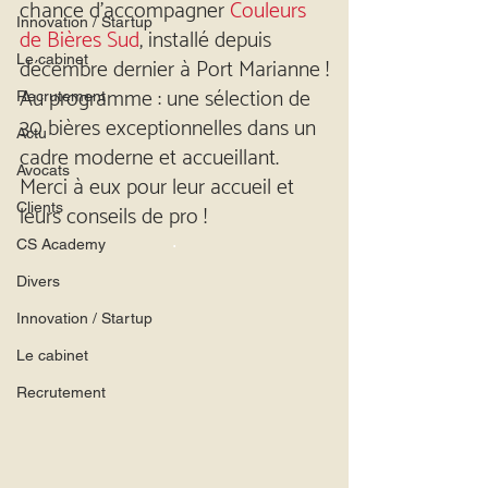
chance d’accompagner 
Couleurs 
Innovation / Startup
de Bières Sud
, installé depuis 
décembre dernier à Port Marianne !
Le cabinet
Au programme : une sélection de 
Recrutement
30 bières exceptionnelles dans un 
Actu
cadre moderne et accueillant.
Avocats
Merci à eux pour leur accueil et 
leurs conseils de pro !
Clients
.
CS Academy
Divers
Innovation / Startup
Le cabinet
Recrutement