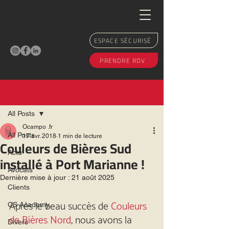
ESPACE SÉCURISÉ
PRENDRE RDV
Post
All Posts
Ocampo .fr
All Posts
17 avr. 2018
1 min de lecture
Couleurs de Bières Sud
Actu
installé à Port Marianne !
Avocats
Dernière mise à jour :
21 août 2025
.
Clients
Après le beau succès de 
Couleurs 
CS Academy
de Bières Nord
, nous avons la 
Divers