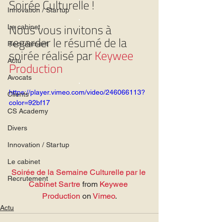
Soirée Culturelle !
Innovation / Startup
.
Nous vous invitons à 
Le cabinet
regarder le résumé de la 
Recrutement
soirée réalisé par 
Keywee 
Actu
Production
Avocats
.
https://player.vimeo.com/video/246066113?
Clients
color=92bf17
CS Academy
Divers
Innovation / Startup
Le cabinet
Soirée de la Semaine Culturelle par le 
Recrutement
Cabinet Sartre
 from 
Keywee 
Production
 on 
Vimeo
.
Actu