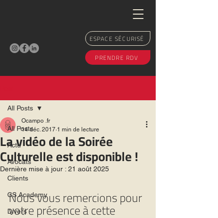
ESPACE SÉCURISÉ
PRENDRE RDV
Post
All Posts
Ocampo .fr
All Posts
14 déc. 2017
1 min de lecture
La vidéo de la Soirée
Actu
Culturelle est disponible !
Avocats
Dernière mise à jour :
21 août 2025
Clients
Nous vous remercions pour 
CS Academy
votre présence à cette 
Divers