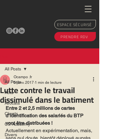
ESPACE SÉCURISÉ
PRENDRE RDV
Post
All Posts
Ocampo .fr
All Posts
5 janv. 2017
1 min de lecture
Lutte contre le travail
Actu
dissimulé dans le batiment
Avocats
Entre 2 et 2,5 millions de cartes 
Clients
d’identification des salariés du BTP 
vont être distribuées !
CS Academy
Actuellement en expérimentation, mais, 
Divers
sans nul doute, bientôt déployé auprès 