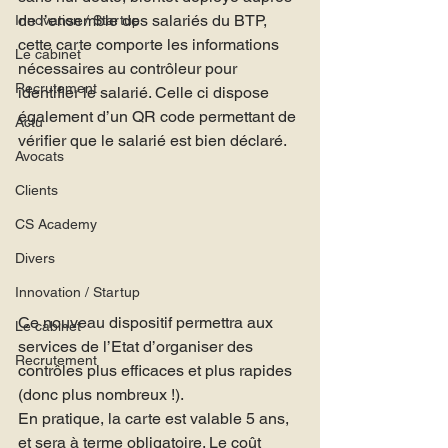
de l’ensemble des salariés du BTP, 
Innovation / Startup
cette carte comporte les informations 
Le cabinet
nécessaires au contrôleur pour 
Recrutement
identifier le salarié. Celle ci dispose 
également d’un QR code permettant de 
Actu
vérifier que le salarié est bien déclaré.
Avocats
Clients
CS Academy
Divers
Innovation / Startup
Ce nouveau dispositif permettra aux 
Le cabinet
services de l’Etat d’organiser des 
Recrutement
contrôles plus efficaces et plus rapides 
(donc plus nombreux !).
En pratique, la carte est valable 5 ans, 
et sera à terme obligatoire. Le coût 