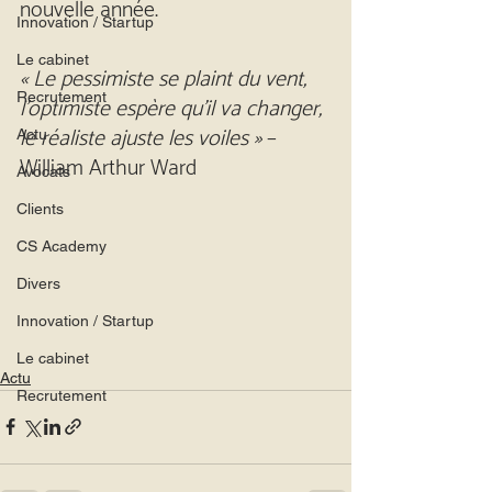
nouvelle année.
Innovation / Startup
Le cabinet
« Le pessimiste se plaint du vent, 
l’optimiste espère qu’il va changer, 
Recrutement
le réaliste ajuste les voiles »
 – 
Actu
William Arthur Ward
Avocats
Clients
CS Academy
Divers
Innovation / Startup
Le cabinet
Actu
Recrutement