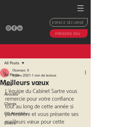
ESPACE SÉCURISÉ
PRENDRE RDV
Post
All Posts
Ocampo .fr
All Posts
5 janv. 2021
1 min de lecture
Meilleurs vœux
Actu
L’équipe du Cabinet Sartre vous 
Avocats
remercie pour votre confiance 
tout au long de cette année si 
Clients
particulière et vous présente ses 
CS Academy
meilleurs vœux pour cette 
Divers