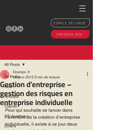
ESPACE SÉCURISÉ
PRENDRE RDV
Post
All Posts
Ocampo .fr
All Posts
18 janv. 2012
3 min de lecture
Gestion d’entreprise –
Actu
gestion des risques en
Avocats
entreprise individuelle
Clients
Pour qui souhaite se lancer dans 
CS Academy
l’aventure de la création d’entreprise 
individuelle, il existe à ce jour deux 
Divers