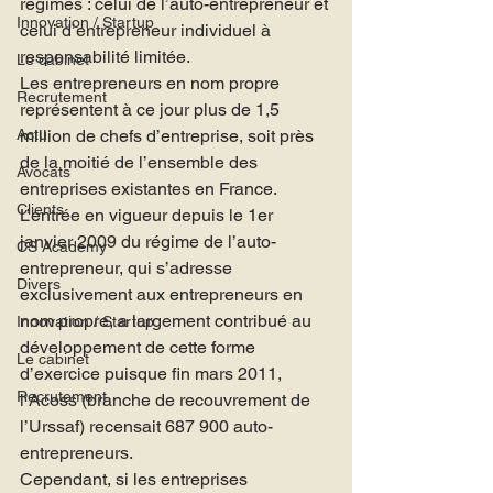
régimes : celui de l’auto-entrepreneur et 
Innovation / Startup
celui d’entrepreneur individuel à 
responsabilité limitée.
Le cabinet
Les entrepreneurs en nom propre 
Recrutement
représentent à ce jour plus de 1,5 
Actu
million de chefs d’entreprise, soit près 
de la moitié de l’ensemble des 
Avocats
entreprises existantes en France. 
Clients
L’entrée en vigueur depuis le 1er 
janvier 2009 du régime de l’auto-
CS Academy
entrepreneur, qui s’adresse 
Divers
exclusivement aux entrepreneurs en 
nom propre, a largement contribué au 
Innovation / Startup
développement de cette forme 
Le cabinet
d’exercice puisque fin mars 2011, 
Recrutement
l’Acoss (branche de recouvrement de 
l’Urssaf) recensait 687 900 auto-
entrepreneurs.
Cependant, si les entreprises 