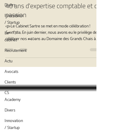
40 ans d'expertise comptable et de
Divers
passion
Innovation
/ Startup
<p>Le Cabinet Sartre se met en mode célébration !
&#x1f38a; En juin dernier, nous avons eu le privilège de
Le
célébrer nos #40ans au Domaine des Grands Chais à
cabinet
Mauguio. &#x1f388; Plus de 300 de nos précieux
Recrutement
#partenaires et #clients ont partagé cette soirée
mémorable avec nous. &#x1f973; Notre équipe
Actu
s&rsquo;est surpassée pour créer une ambiance festive
et chaleureuse, à l&rsquo;image de notre ambition :
Avocats
être&hellip;</p>
Clients
CS
Academy
Divers
Innovation
/ Startup