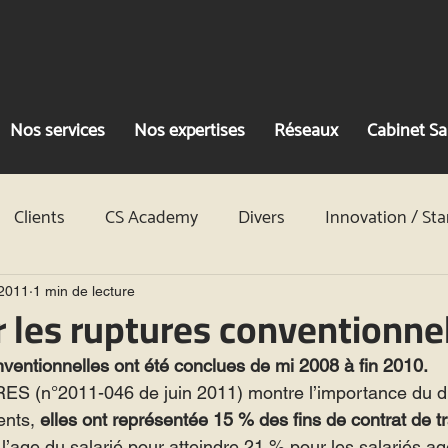
Nos services
Nos expertises
Réseaux
Cabinet Sa
Clients
CS Academy
Divers
Innovation / Sta
vocats
Clients
CS Academy
Divers
Innova
 2011
1 min de lecture
r les ruptures conventionne
ventionnelles ont été conclues de mi 2008 à fin 2010.
ES (n°2011-046 de juin 2011) montre l’importance du dis
ents, 
elles ont représentée 15 % des fins de contrat de tr
c l’age du salarié pour atteindre 21 % pour les salariés a