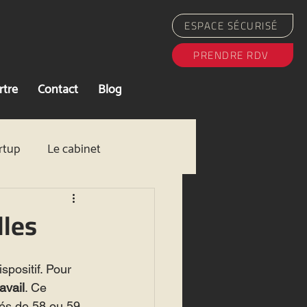
ESPACE SÉCURISÉ
PRENDRE RDV
rtre
Contact
Blog
rtup
Le cabinet
tion / Startup
lles
positif. Pour 
avail
. Ce 
gés de 58 ou 59 