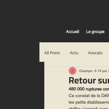
Accueil
Le groupe
All Posts
Actu
Avocats
Recrutement
Actu
A
Ocampo .fr
14 juil.
Retour su
480 000 ruptures con
Le cabinet
Recrutement
Ce constat de la DAR
les petits établissem
chiffre s’accroit ave